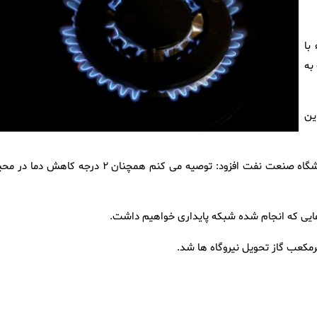
با
رصد نسبت به
 از این
روز گذشته سعید توکلی در حاشیه سومین همایش پتروتک در پژوهشگاه صنعت نفت افزود: توصیه می کنم همچنان ۲ درجه کاهش دم