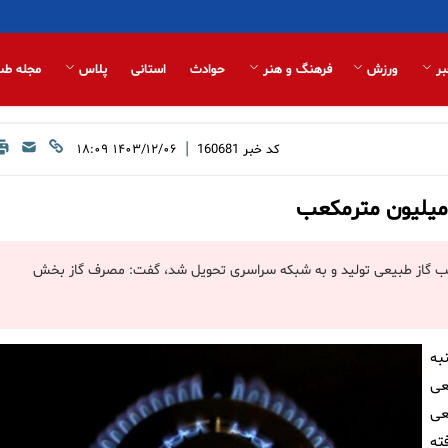
بر
ورزش
فرهنگ و هنر
حوادث
استانی
پلاس
مجله طب
|
کد خبر
160681
۱۴۰۳/۱۲/۰۶ ۱۸:۰۹
ان با اعلام اینکه دیروز ۸۷۰ میلیون مترمکعب گاز طبیعی تولید و به شبکه سراسری تحویل شد، گفت: مصرف گاز بخش
به
 طبیعی
ز طبیعی
ته