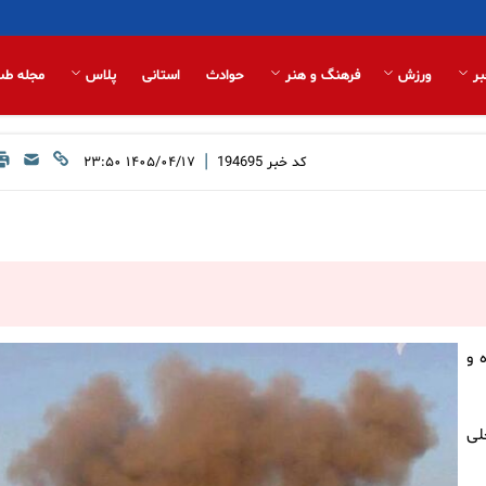
بر
ورزش
فرهنگ و هنر
حوادث
استانی
پلاس
مجله طب
|
کد خبر
194695
۱۴۰۵/۰۴/۱۷ ۲۳:۵۰
 و
لی