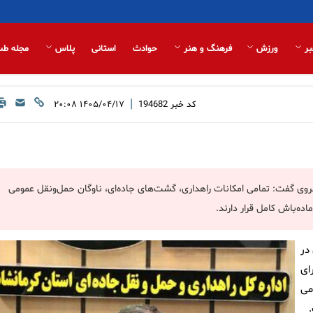
بر
ورزش
فرهنگ و هنر
حوادث
استانی
پلاس
مجله طب
|
کد خبر
194682
۱۴۰۵/۰۴/۱۷ ۲۰:۰۸
رمانشاه با اعلام فعال بودن ۲۴ ساعته مرز خسروی گفت: تمامی امکانات راهداری، گشت‌های جاده‌ای، ناوگان حمل‌ونقل عمومی
ده‌باش کامل قرار دارند.
در
ای
می