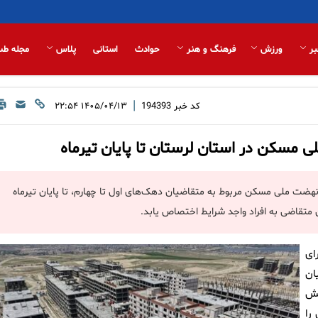
بر
ورزش
فرهنگ و هنر
حوادث
استانی
پلاس
مجله طب
|
کد خبر
194393
۱۴۰۵/۰۴/۱۳ ۲۲:۵۴
مسکن در استان لرستان تا پایان تیرماه
هضت ملی مسکن مربوط به متقاضیان دهک‌های اول تا چهارم، تا پایان تیرماه
ن متقاضی به افراد واجد شرایط اختصاص یابد.
ای
ان
شش
را