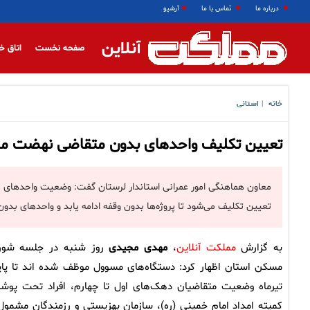
درباره ما
تماس با ما
آرشیو
آنلاین
صفحه نخست
اتاق خ
خانه
استانی
|
تعیین تکلیف واحدهای بدون متقاضی نهضت ملی 
معاون هماهنگی امور عمرانی استاندار لرستان گفت: وضعیت واحدهای ن
تعیین تکلیف می‌شود تا پروژه‌ها بدون وقفه ادامه یابد و واحدهای بدو
به گزارش
مملکت آنلاین
،
مهدی مجیدی
روز شنبه در جلسه شور
مسکن استان اظهار کرد: دستگاه‌های مسوول موظف شده اند تا پای
تیرماه وضعیت متقاضیان دهک‌های اول تا چهارم، افراد تحت پو
کمیته امداد امام خمینی (ره)، سازمان بهزیستی و رزمندگان مشمول 