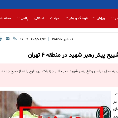
بر
ورزش
فرهنگ و هنر
حوادث
استانی
پلاس
مجله طب
|
کد خبر
194297
۱۴۰۵/۰۴/۱۲ ۱۶:۲۹
پیکر رهبر شهید در منطقه ۴ تهران
های منتهی به محل مراسم وداع رهبر شهید خبر داد و جزئیات این طرح را که از صبح جمعه
، به گزارش روابط عمومی شهرداری منطقه۴،
در
ای
ید