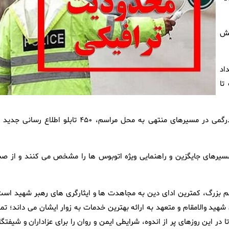
یش
اد
تا
شهردار منطقه ۴ اظهار کرد: برای راهنمایی بهتر زائران و کاهش سردرگمی در مسیرهای منتهی به محل مراسم، ۴۵۰ تابلو اطلاع رسان
سیرهای جایگزین و راهنمایی ویژه اتوبوس ها را مشخص می کنند و از صب
ران این مراسم بزرگ، کمترین ادای دین به مجاهدت ها و ایثارگری های رهبر شهید اس
ید والامقام و متعهد به ارائه بهترین خدمات به زوار ایشان می داند؛ تما
ر این روزهای پر از اندوه، شرایطی ایمن و روان را برای عزاداران و شیفتگا