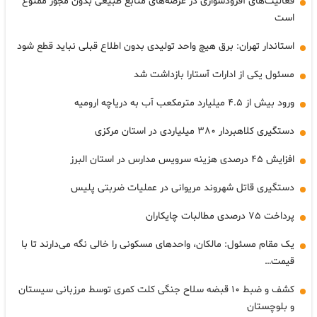
فعالیت‌های آفرودسواری در عرصه‌های منابع طبیعی بدون مجوز ممنوع
است
استاندار تهران: برق هیچ واحد تولیدی بدون اطلاع قبلی نباید قطع شود
مسئول یکی از ادارات آستارا بازداشت شد
ورود بیش از ۴.۵ میلیارد مترمکعب آب به دریاچه ارومیه
دستگیری کلاهبردار ۳۸۰ میلیاردی در استان مرکزی
افزایش ۴۵ درصدی هزینه سرویس مدارس در استان البرز
دستگیری قاتل شهروند مریوانی در عملیات ضربتی پلیس
پرداخت ۷۵ درصدی مطالبات چایکاران
یک مقام مسئول: مالکان، واحدهای مسکونی را خالی نگه می‌دارند تا با
قیمت…
کشف و ضبط ۱۰ قبضه سلاح جنگی کلت کمری توسط مرزبانی سیستان
و بلوچستان