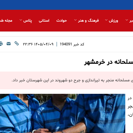
بر
ورزش
فرهنگ و هنر
حوادث
استانی
پلاس
مجله طب
|
کد خبر
194091
۱۴۰۵/۰۴/۰۹ ۲۲:۳۶
در
جر
ن،