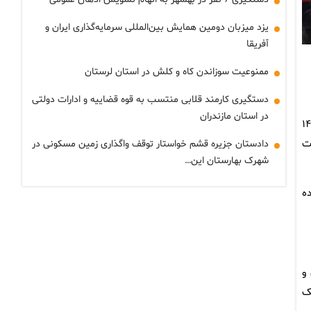
یزد میزبان دومین همایش بین‌المللی سرمایه‌گذاری ایران و
آفریقا
ممنوعیت سوزاندن کاه و کلش در استان لرستان
دستگیری کارمند قلابی منتسب به قوه قضاییه و ادارات دولتی
در استان مازندران
آمار و ارقام نهضت ملی مسکن در استان، گفت: بانک مسکن تا کنون ۸۴۵ پروژه، در قالب ۶ هزار و ۱۴۱
 پیشرفت
دادستان جزیره قشم خواستار توقف واگذاری زمین مسکونی در
شهرک بهارستان این…
ده
و
ک