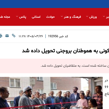
بر
ورزش
فرهنگ و هنر
حوادث
استانی
پلاس
مجله طب
|
کد خبر
192956
۱۴۰۵/۰۳/۲۶ ۱۱:۲۸
در
مراسمی با حضور مسعود زمانی فرماندار شهرستان بروجن، پروژه ۶۶
اح