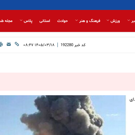
بر
ورزش
فرهنگ و هنر
حوادث
استانی
پلاس
مجله طب
|
کد خبر
192280
۱۴۰۵/۰۳/۱۸ ۰۸:۴۷
ای