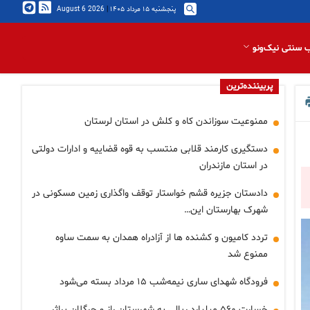
پنجشنبه ۱۵ مرداد ۱۴۰۵
|
2026 August 6
 سنتی نیک‌ونو
پربیننده‌ترین
ممنوعیت سوزاندن کاه و کلش در استان لرستان
دستگیری کارمند قلابی منتسب به قوه قضاییه و ادارات دولتی
در استان مازندران
دادستان جزیره قشم خواستار توقف واگذاری زمین مسکونی در
شهرک بهارستان این…
تردد کامیون و کشنده ها از آزادراه همدان به سمت ساوه
ممنوع شد
فرودگاه شهدای ساری نیمه‌شب ۱۵ مرداد بسته می‌شود
خسارت ۵۶۰ میلیارد ریالی به شهرستان راز و جرگلان براثر