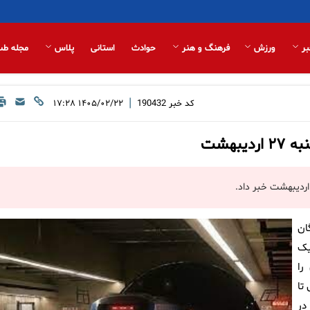
بر
ورزش
فرهنگ و هنر
حوادث
استانی
پلاس
مجله طب
|
کد خبر
190432
۱۴۰۵/۰۲/۲۲ ۱۷:۲۸
بهشت
ان
یک
را
تا
در