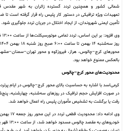
شمالی کشور و همچنین تردد گسترده زائران به شهر مقدس ق
تمهیدات ویژه ترافیکی در دستور کار پلیس راه قرار گرفته است تا ض
تأمین ایمنی شهروندان، از ایجاد اختلال در جریان تردد جلوگیری شود.
وی افزود: بر این اسا
ر
محورهای کرج–چالوس، هراز، فیروزکوه و محور تهران–سمنان–مشهد
بالعکس ممنوع خواهد بود.
محدودیت‌های محور کرج–چالوس
کرمی‌اسد با اشاره به حساسیت بالای محور کرج–چالوس در ایام پرتردد
رفت یا برگشت به تشخیص مأموران پلیس راه اعمال خواهد شد.
تهران به‌صورت یک‌طرفه (شمال به جنوب) در خواهد آمد. این طرح رأس ساعت ۲۴:۰۰ پایان یافته و مسیر دو