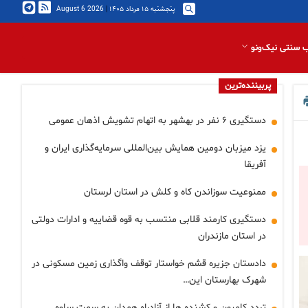
پنجشنبه ۱۵ مرداد ۱۴۰۵
|
2026 August 6
 سنتی نیک‌ونو
پربیننده‌ترین
دستگیری ۶ نفر در بهشهر به اتهام تشویش اذهان عمومی
یزد میزبان دومین همایش بین‌المللی سرمایه‌گذاری ایران و
آفریقا
ممنوعیت سوزاندن کاه و کلش در استان لرستان
دستگیری کارمند قلابی منتسب به قوه قضاییه و ادارات دولتی
در استان مازندران
دادستان جزیره قشم خواستار توقف واگذاری زمین مسکونی در
شهرک بهارستان این…
تردد کامیون و کشنده ها از آزادراه همدان به سمت ساوه