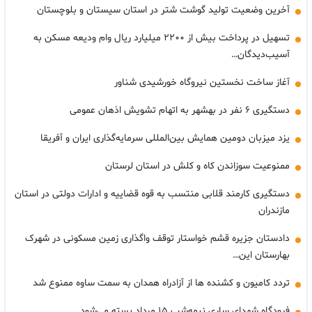
آخرین وضعیت تولید گوشت شتر در استان سیستان و بلوچستان
تسهیل در پرداخت بیش از ۲۲۰۰ میلیارد ریال وام ودیعه مسکن به
آسیب‌دیدگان…
آغاز ساخت نخستین نیروگاه خورشیدی شناور
دستگیری ۶ نفر در بهشهر به اتهام تشویش اذهان عمومی
یزد میزبان دومین همایش بین‌المللی سرمایه‌گذاری ایران و آفریقا
ممنوعیت سوزاندن کاه و کلش در استان لرستان
دستگیری کارمند قلابی منتسب به قوه قضاییه و ادارات دولتی در استان
مازندران
دادستان جزیره قشم خواستار توقف واگذاری زمین مسکونی در شهرک
بهارستان این…
تردد کامیون و کشنده ها از آزادراه همدان به سمت ساوه ممنوع شد
فرودگاه شهدای ساری نیمه‌شب ۱۵ مرداد بسته می‌شود