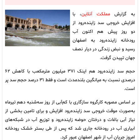
به گزارش
مملکت آنلاین
، با
افزایش خروجی سد زاینده‌رود از
دو روز پیش هم اکنون آب
رودخانه زاینده‌رود به اصفهان
رسید و نبض زندگی در دیار نصف
جهان تپیدن گرفت.
حجم سد زاینده‌رود هم اینک ۳۷۱ میلیون مترمکعب با کاهش ۶۲
درصدی نسبت به میانگین بلندمدت است و فقط ۳۱ درصد حجم سد پر
است.
بر اساس مصوبه کارگروه سازگاری با کم‌آبی از روز سه‌شنبه دهم تیرماه
به‌صورت موقت خروجی سد زاینده‌رود افزایش و برای تامین بخشی از
نیاز آبی باغات و درختان حوضه زاینده‌رود و توزیع آب در شبکه‌های
ابیاری آب در رودخانه جاری شد که پس از طی بستر خشک رودخانه
امروز جریان آب از شهر اصفهان عبور کرد.