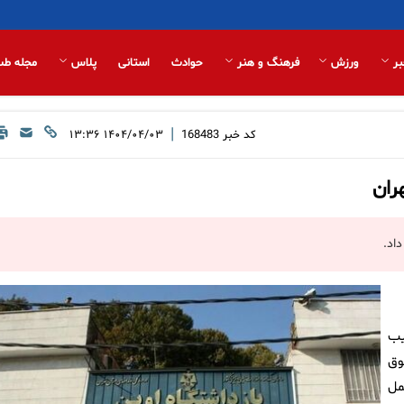
بر
ورزش
فرهنگ و هنر
حوادث
استانی
پلاس
مجله طب
|
کد خبر
168483
۱۴۰۴/۰۴/۰۳ ۱۳:۳۶
ران
داد.
یب
وق
مل