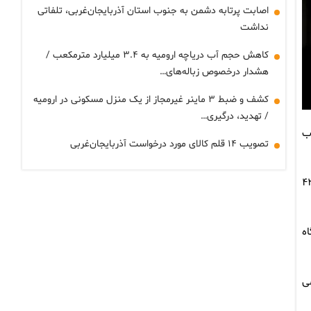
اصابت پرتابه دشمن به جنوب استان آذربایجان‌غربی، تلفاتی
نداشت
کاهش حجم آب دریاچه ارومیه به ۳.۴ میلیارد مترمکعب /
هشدار درخصوص زباله‌های…
کشف و ضبط ۳ ماینر غیرمجاز از یک منزل مسکونی در ارومیه
/ تهدید، درگیری…
ا و ۱۲۴ مورد انشعاب
تصویب ۱۴ قلم کالای مورد درخواست آذربایجان‌غربی
 این مانور، ۱۲۴ مورد انشعاب غیرمجاز برق شناسایی و جمع‌آوری شد و همچنین ۸۱ دستگاه کنتور معیوب تعویض و ۴۲
 استان گفت: در این مانور ۱۵۱ دستگاه
مهمی