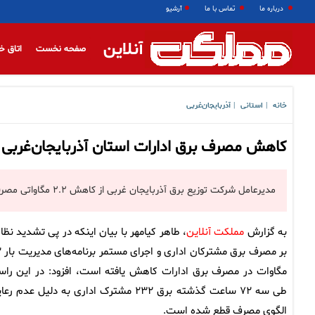
درباره ما
تماس با ما
آرشیو
آنلاین
صفحه نخست
اتاق خ
خانه
استانی
آذربایجان‌غربی
|
|
کاهش مصرف برق ادارات استان آذربایجان‌غربی د
مدیرعامل شرکت توزیع برق آذربایجان غربی از کاهش ۲.۲ مگاواتی مصرف برق ادارات طی ۷۲ ساعت آینده خبر داد.
به گزارش
مملکت آنلاین
، طاهر کیامهر با بیان اینکه در پی تشدید نظا
بر مصر
مگاوات در مصرف برق ادارات کاهش یافته است، افزود: در این راست
طی سه ۷۲ ساعت گذشته برق ۲۳۲ مشترک اداری به دلیل عدم ر
الگوی مصرف قطع شده است.