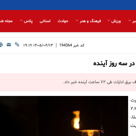
بر
ورزش
فرهنگ و هنر
حوادث
استانی
پلاس
مجله طب
|
کد خبر
194364
۱۴۰۵/۰۴/۱۳ ۱۹:۱۶
ر سه روز آینده
رت
ف برق مشترکان اداری و اجرای مستمر برنامه‌های مدیریت بار ۲.۲
ا،
عایت