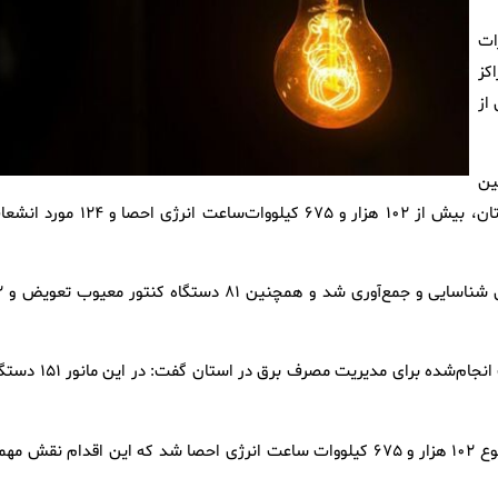
ات
کز
از
ین
همزمان با برگزاری هفتمین مانور سراسری طرح ملی «مهتاب» در استان، بیش از ۱۰۲ هزار و ۶۷۵ کیلووات‌ساعت انرژی احص
کیامهر اظهار کرد: در جریان
مدیرعامل شرکت توزیع نیروی برق آذربایجان‌غربی با اشاره به اقدامات انجام‌شده برای مدیریت مصرف برق در
کیامهر ادامه داد: با اجرای اقدامات فنی و نظارتی در این طرح، در مجموع ۱۰۲ هزار و ۶۷۵ کیلووات‌ ساعت انرژی احصا شد که این اقدام نقش 