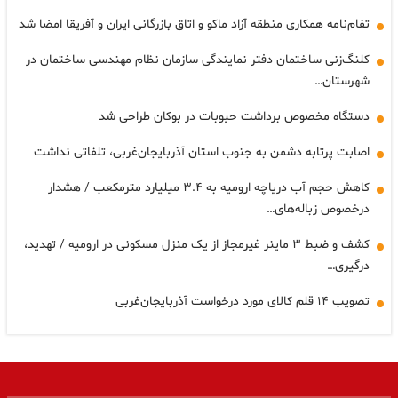
تفام‌نامه همکاری منطقه آزاد ماکو و اتاق بازرگانی ایران و آفریقا امضا شد
کلنگ‌زنی ساختمان دفتر نمایندگی سازمان نظام مهندسی ساختمان در
شهرستان…
دستگاه مخصوص برداشت حبوبات در بوکان طراحی شد
اصابت پرتابه دشمن به جنوب استان آذربایجان‌غربی، تلفاتی نداشت
کاهش حجم آب دریاچه ارومیه به ۳.۴ میلیارد مترمکعب / هشدار
درخصوص زباله‌های…
کشف و ضبط ۳ ماینر غیرمجاز از یک منزل مسکونی در ارومیه / تهدید،
درگیری…
تصویب ۱۴ قلم کالای مورد درخواست آذربایجان‌غربی