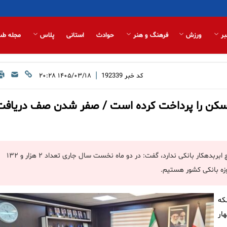
بر
ورزش
فرهنگ و هنر
حوادث
استانی
پلاس
مجله طب
|
کد خبر
192339
۱۴۰۵/۰۳/۱۸ ۲۰:۲۸
مسکن را پرداخت کرده است / صفر شدن صف دریافت
مدیر شعب بانک مسکن آذربایجان‌غربی با اشاره به اینکه این بانک هیچ ابربدهکار بانکی ندارد، گفت: در دو ماه نخست سال جاری تعداد ۲ هزار و ۱۳۲
وزه بانکی کشور هستیم.
نکه
ار