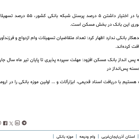
مدیر شعب بانک مسکن استان آذربایجان‌غربی گفت: بانک مسکن با در اختیار داشتن ۵ درصد پرسنل شبکه بانکی کشور، 
محوری این بانک در بخش مسکن است.
هکار بانکی ندارد اظهار کرد: تعداد متقاضیان تسهیلات وام ازدواج و فرزندآو
س انداز بانک مسکن افزود: مهلت سپرده پذیری تا پایان تیر ماه سال جار
نه پس‌انداز در
تیم با دریافت اسناد قدیمی، ابزارآلات و ... اولین موزه بانکی را در اروم
|
|
|
|
استان آذربایجان‌غربی
وام ودیعه
موزه بانکی