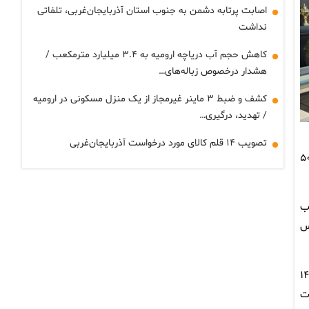
اصابت پرتابه دشمن به جنوب استان آذربایجان‌غربی، تلفاتی
نداشت
کاهش حجم آب دریاچه ارومیه به ۳.۴ میلیارد مترمکعب /
هشدار درخصوص زباله‌های…
کشف و ضبط ۳ ماینر غیرمجاز از یک منزل مسکونی در ارومیه
/ تهدید، درگیری…
تصویب ۱۴ قلم کالای مورد درخواست آذربایجان‌غربی
قالب نهضت ملی مسکن قرارداد منعقد شده که از این تعداد، ۴ هزار و ۵۰۰
احد در میاندوآب
۲۲ واحد در سلماس
زش ۱۸۵۰۰ میلیارد ریال اعطا کرده که این میزان در سال ۱۴۰۴
 و ۱۳۲ فقره تسهیلات