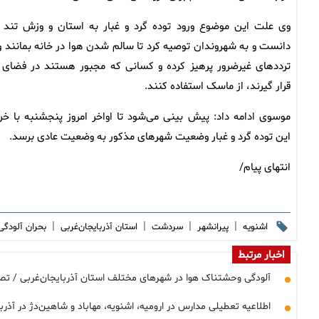
وی علت این موضوع ورود توده گرد و غبار به استان و وزش تند ب
دانست و به شهروندان توصیه کرد تا سالم شدن هوا در خانه بمانند و 
ترددهای غیرضرور پرهیز کرده و کسانی که مجبور هستند در فضای ب
قرار گیرند، از ماسک استفاده کنند.
موسوی ادامه داد: پیش بینی می‌شود تا اواخر امروز پنجشنبه با خر
این توده گرد و غبار وضعیت شهرهای مذکور به وضعیت عادی برسد.
انتهای پیام/
|
|
|
|
اشنویه
پیرانشهر
سردشت
استان آذربایجان‌غربی
بحران آلودگی
اخبار مرتبط
آلودگی وحشتناک هوا در شهرهای مختلف استان آذربایجان‌غربی / تصا
اطلاعیه تعطیلی مدارس در ارومیه، اشنویه، مهاباد و شاهین‌دژ در آذرب