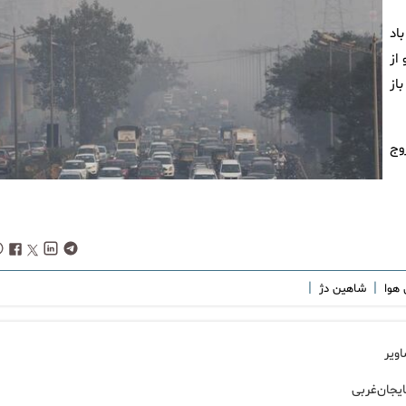
اد
از
از
وج
|
|
 هوا
شاهین دژ
ویر
ایجان‌غربی