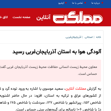
درباره ما
تماس با ما
آرشیو
آنلاین
صفحه نخست
اتاق خ
خانه
استانی
آذربایجان‌غربی
|
|
آلودگی هوا به استان آذربایجان‌غربی رسید
معاون محیط زیست انسانی حفاظت محیط زیست آذربایجان غربی گفت: د
حساس است.
به گزارش
مملکت آنلاین
، سعید موسوی با اشاره به ورود توده گرد و غب
از کشورهای عراق و ترکیه به استان، افزود: در حال حاضر اشنویه 
شاخص ۱۵۲، پیرانشهر با شاخص ۱۲۷، سردشت با
دژ با شاخص ۱۰۶ ناسالم برای گروه‌های سنی حساس است.